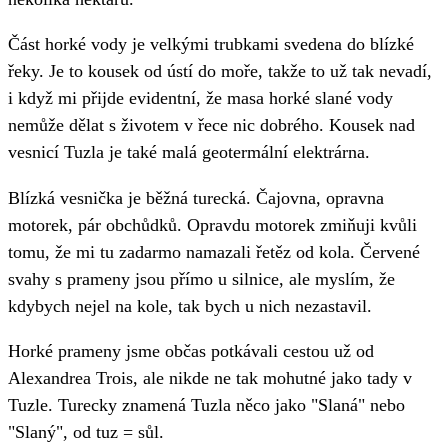
Část horké vody je velkými trubkami svedena do blízké
řeky. Je to kousek od ústí do moře, takže to už tak nevadí,
i když mi přijde evidentní, že masa horké slané vody
nemůže dělat s životem v řece nic dobrého. Kousek nad
vesnicí Tuzla je také malá geotermální elektrárna.
Blízká vesnička je běžná turecká. Čajovna, opravna
motorek, pár obchůdků. Opravdu motorek zmiňuji kvůli
tomu, že mi tu zadarmo namazali řetěz od kola. Červené
svahy s prameny jsou přímo u silnice, ale myslím, že
kdybych nejel na kole, tak bych u nich nezastavil.
Horké prameny jsme občas potkávali cestou už od
Alexandrea Trois, ale nikde ne tak mohutné jako tady v
Tuzle. Turecky znamená Tuzla něco jako "Slaná" nebo
"Slaný", od tuz = sůl.