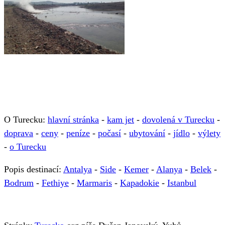
O Turecku:
hlavní stránka
-
kam jet
-
dovolená v Turecku
-
doprava
-
ceny
-
peníze
-
počasí
-
ubytování
-
jídlo
-
výlety
-
o Turecku
Popis destinací:
Antalya
-
Side
-
Kemer
-
Alanya
-
Belek
-
Bodrum
-
Fethiye
-
Marmaris
-
Kapadokie
-
Istanbul