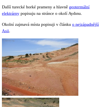
Další turecké horké prameny a hlavně
geotermální
elektrárny
popisuju na stránce o okolí Aydınu.
Okolní zajmavá místa popisuji v článku
o nejzápadnější
Asii
.