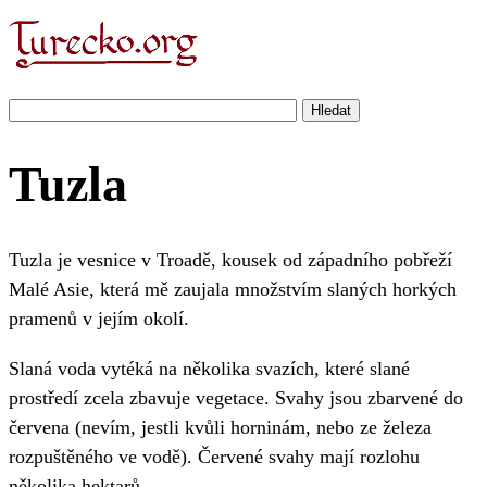
Tuzla
Tuzla je vesnice v Troadě, kousek od západního pobřeží
Malé Asie, která mě zaujala množstvím slaných horkých
pramenů v jejím okolí.
Slaná voda vytéká na několika svazích, které slané
prostředí zcela zbavuje vegetace. Svahy jsou zbarvené do
červena (nevím, jestli kvůli horninám, nebo ze železa
rozpuštěného ve vodě). Červené svahy mají rozlohu
několika hektarů.