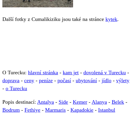
Další fotky z Cumalikiziku jsou také na stránce
kytek
.
O Turecku:
hlavní stránka
-
kam jet
-
dovolená v Turecku
-
doprava
-
ceny
-
peníze
-
počasí
-
ubytování
-
jídlo
-
výlety
-
o Turecku
Popis destinací:
Antalya
-
Side
-
Kemer
-
Alanya
-
Belek
-
Bodrum
-
Fethiye
-
Marmaris
-
Kapadokie
-
Istanbul