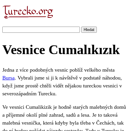
Vesnice Cumal
ı
k
ı
z
ı
k
Jedna z více podobných vesnic poblíž velkého města
Bursa
. Vybrali jsme si ji k návštěvě v podstatě náhodou,
když jsme prostě chtěli vidět nějakou tureckou vesnici v
severozápadním Turecku.
Ve vesnici Cumalikizik je hodně starých malebných domů
a příjemné okolí plné zahrad, sadů a lesa. Je to taková
malebná vesnička, která kdyby byla třeba v Čechách, tak
do ní budou pořádat zájezdy cestovky. Tady v Turecku je