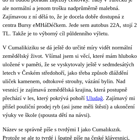
ale normální a jenom trošku nadprůměrně malebná.
Zajímavou z ní dělá to, že je docela dobře dostupná z
centra Bursy eMHáDéčkem. Jede sem autobus 22A, stojí 2
TL. Takže je to výborný cíl půldenního výletu.
V Cumalikiziku se dá ještě do určité míry vidět normální
zemědělský život. Všímal jsem si věcí, které mám hluboko
uložené v paměti, že se vyskytovaly ještě v sedmdesátých
letech v Českém středohoří, jako třeba způsob dláždění
uliček kamenem, odtokové strouhy, vázání bylin. Nad
vesnicí je zajímavá zemědělská krajina, která postupně
přechází v les, který pokrývá pohoří
Uludağ
. Zajímavý mi
přišel pouliční prodej ryb (asi jsme měli štěstí) a ukončení
výuky ve škole (spousta dětí na návsi).
Název se správně píše s tvrdými I jako Cumal
ı
k
ı
z
ı
k.
Protože se ale to tvrdé i špatně píše na české klávesnici,